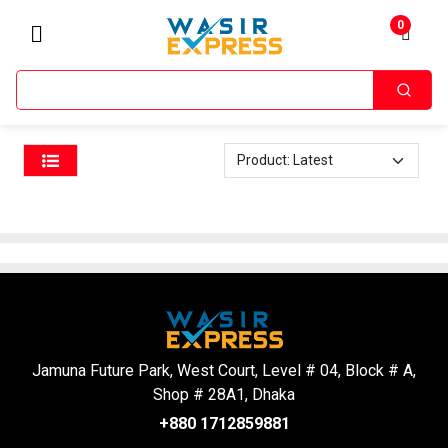
0
Home
Women's Watches
/
Jamuna Future Park, West Court, Level # 04, Block # A,
Shop # 28A1, Dhaka
+880 1712859881